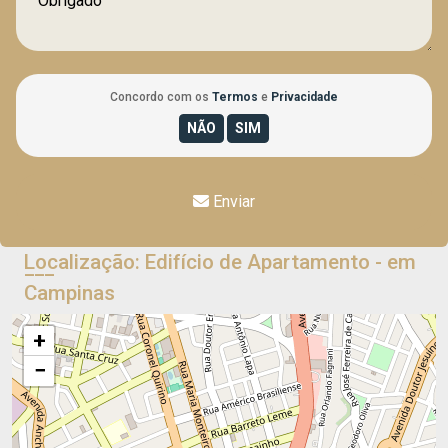
Concordo com os
Termos
e
Privacidade
Enviar
Localização: Edifício de Apartamento - em
Campinas
+
−