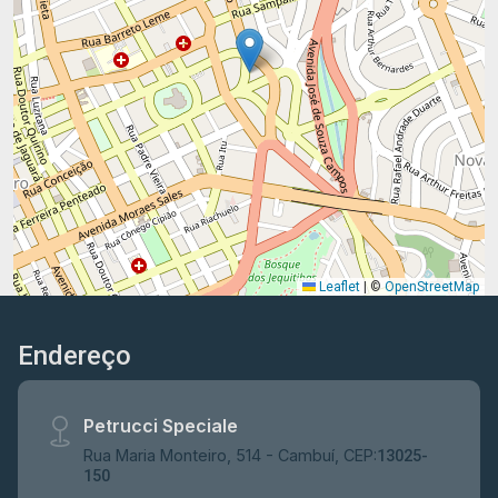
Leaflet
|
©
OpenStreetMap
Endereço
Petrucci Speciale
Rua Maria Monteiro, 514 - Cambuí, CEP:
13025-
150