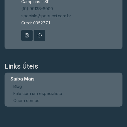
Campinas - SP
(19) 99138-6000
speciale@petrucci.com.br
Creci: 035277J
Links Úteis
Saiba Mais
Blog
Fale com um especialista
Quem somos