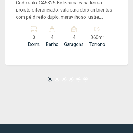
Cod kenlo: CA6325 Belíssima casa térrea,
projeto diferenciado, sala para dois ambientes
com pé direito duplo, maravilhoso lustre,
cozinha americana integrada com área gourmet,
3 suítes, sendo 1 master com closet. planejados
3
4
4
360m²
em toda casa, Acabamento moderno e de muito
Dorm.
Banho
Garagens
Terreno
bom gosto. 4 vagas de garagem, sendo 2
cobertas. A Petrucci Speciale está ao seu lado
em todas as etapas da compra, venda e locação
de imóveis. Contamos com um departamento
jurídico disponível integralmente, bem como
profissionais experientes prontos para
esclarecer todas as suas dúvidas, desde a
escolha do imóvel até o acompanhamento pós-
venda. Somos especialistas em imóveis de alto
padrão, oferecendo soluções exclusivas e
personalizadas para clientes que buscam o que
há de melhor no mercado imobiliário. Consulte-
nos! Petrucci Gestão Imobiliária (CRECI: