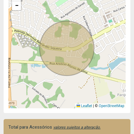
−
Leaflet
|
©
OpenStreetMap
Total para Acessórios
valores sujeitos a alteração.