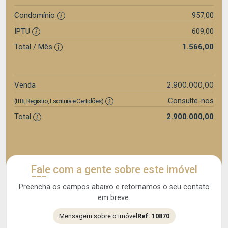
Condomínio
957,00
IPTU
609,00
Total / Mês
1.566,00
2.900.000,00
Venda
Consulte-nos
(ITBI, Registro, Escritura e Certidões)
Total
2.900.000,00
Fale com a gente sobre este imóvel
Preencha os campos abaixo e retornamos o seu contato
em breve.
Mensagem sobre o imóvel
Ref. 10870