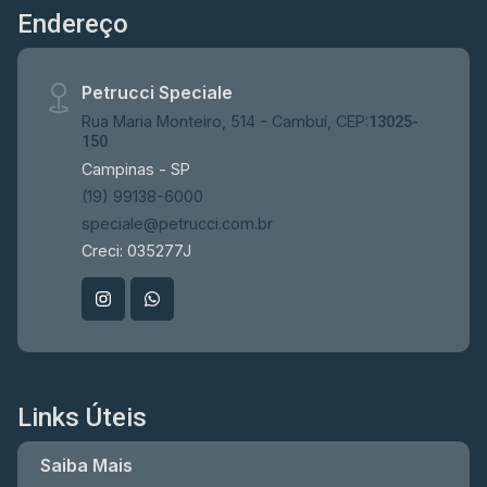
Endereço
035277J).
Petrucci Speciale
Rua Maria Monteiro, 514 - Cambuí, CEP:
13025-
150
Campinas - SP
(19) 99138-6000
speciale@petrucci.com.br
Creci: 035277J
Links Úteis
Saiba Mais