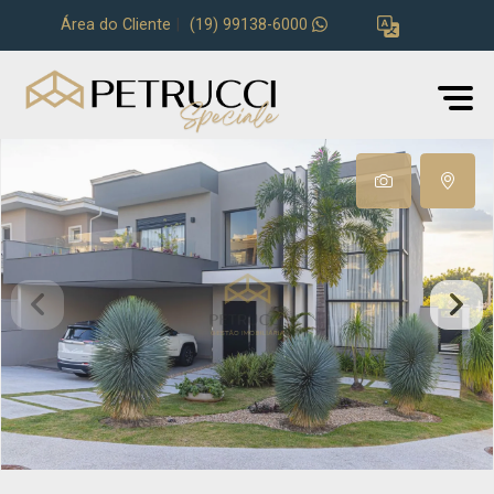
Área do Cliente
|
(19) 99138-6000