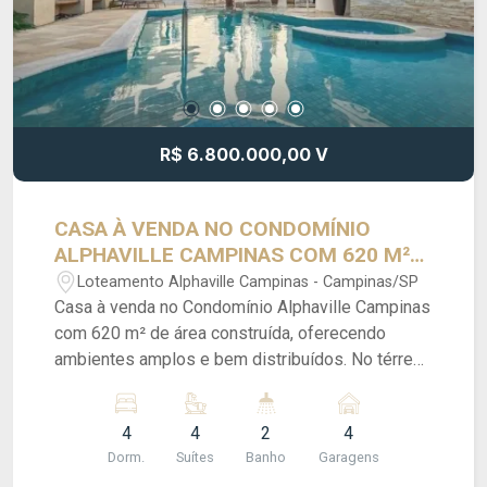
R$ 6.800.000,00 V
CASA À VENDA NO CONDOMÍNIO
ALPHAVILLE CAMPINAS COM 620 M²
DE ÁREA CONSTRUÍDA
Loteamento Alphaville Campinas - Campinas/SP
Casa à venda no Condomínio Alphaville Campinas
com 620 m² de área construída, oferecendo
ambientes amplos e bem distribuídos. No térreo,
o imóvel conta com sala para três ambientes, pé-
direito alto, lavabo, home theater, suíte para
4
4
2
4
hóspedes, cozinha planejada, sala de almoço,
Dorm.
Suítes
Banho
Garagens
despensa e quarto de serviço. No piso superior,