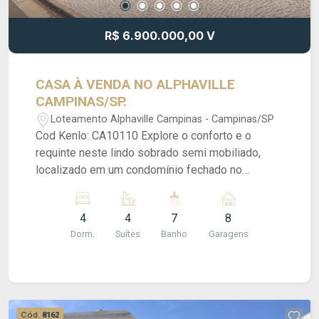
personalizadas para clientes que buscam o que
há de melhor no mercado imobiliário. Consulte-
R$ 6.900.000,00 V
nos! Petrucci Gestão Imobiliária (CRECI:
035277J).
CASA À VENDA NO ALPHAVILLE
CAMPINAS/SP.
Loteamento Alphaville Campinas - Campinas/SP
Cod Kenlo: CA10110 Explore o conforto e o
requinte neste lindo sobrado semi mobiliado,
localizado em um condomínio fechado no
prestigiado Alphaville Campinas. Com um design
elegante e espaços bem distribuídos, esta
4
4
7
8
residência oferece o ambiente perfeito para a
Dorm.
Suítes
Banho
Garagens
vida em família. O sobrado possui 4 suítes,
sendo todas no piso superior. Essa distribuição
proporciona praticidade e privacidade para todos
os membros da família. O amplo living, a lareira e
o escritório complementam o ambiente,
Cód.
8162