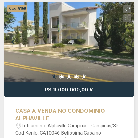
integralmente, bem como profissionais
Cód.
8168
experientes prontos para esclarecer todas as
suas dúvidas, desde a escolha do imóvel até o
acompanhamento pós-venda. Somos
especialistas em imóveis de alto padrão,
oferecendo soluções exclusivas e
personalizadas para clientes que buscam o que
há de melhor no mercado imobiliário. Consulte-
nos! Petrucci Gestão Imobiliária
(CRECI: 035277J).
R$ 11.000.000,00 V
CASA À VENDA NO CONDOMÍNIO
ALPHAVILLE
Loteamento Alphaville Campinas - Campinas/SP
Cod Kenlo: CA10046 Belíssima Casa no