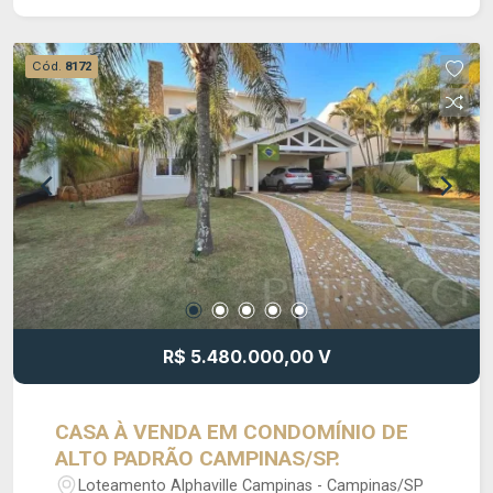
visita com um de nossos corretores! A Petrucci
Speciale está ao seu lado em todas as etapas da
compra, venda e locação de imóveis. Contamos
Cód.
8172
com um departamento jurídico disponível
integralmente, bem como profissionais
experientes prontos para esclarecer todas as
suas dúvidas, desde a escolha do imóvel até o
acompanhamento pós-venda. Somos
especialistas em imóveis de alto padrão,
oferecendo soluções exclusivas e
personalizadas para clientes que buscam o que
há de melhor no mercado imobiliário. Consulte-
nos! Petrucci Gestão Imobiliária
(CRECI: 035277J).
R$ 5.480.000,00 V
CASA À VENDA EM CONDOMÍNIO DE
ALTO PADRÃO CAMPINAS/SP.
Loteamento Alphaville Campinas - Campinas/SP