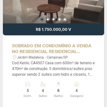
R$ 1.750.000,00 V
SOBRADO EM CONDOMÍNIO A VENDA
NO RESIDENCIAL RESIDENCIAL
GALLERY - CAMPINAS/SP.
Jardim Madalena - Campinas/SP
Cod Kenlo: CA4507 Casa com 600m² de terreno e
470m² de construção. 5 dormitórios/suítes piso
superior sendo 2 suítes com hidro e closets, 1
suíte no térreo com a hidro maior, sala com 50mº,
escritório, sala de cinema ou brinquedoteca,
5
4
8
4
quarto de empregada com banheiro, 8 banheiros,
Dorm.
Suítes
Banho
Garagens
despensa grande, mobília inclusa, camas King e
super King na suíte térrea, TV 75 polegadas,