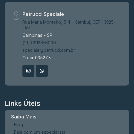
Petrucci Speciale
Rua Maria Monteiro, 514 - Cambuí, CEP:
13025-
150
Campinas - SP
(19) 99138-6000
speciale@petrucci.com.br
Creci: 035277J
Links Úteis
Saiba Mais
Blog
Fale com um especialista