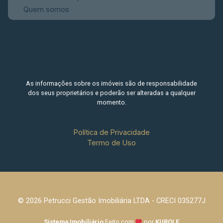
Quem somos
As informações sobre os imóveis são de responsabilidade
dos seus proprietários e poderão ser alteradas a qualquer
momento.
Política de Privacidade
Termo de Uso
© 2026 Petrucci Gestão Imobiliária LTDA - CRECI 035277J
Sistema Imobiliário
Feito com
por
KUROLE