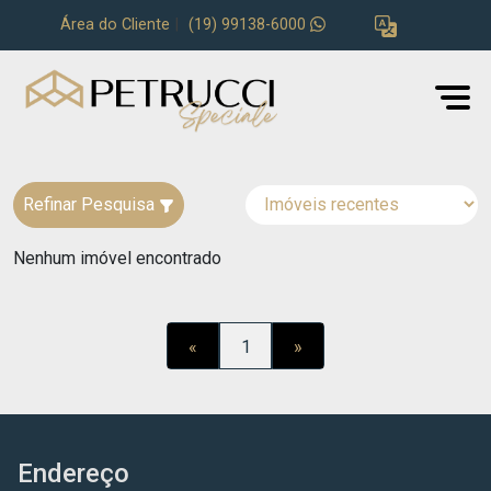
Área do Cliente
|
(19) 99138-6000
Refinar Pesquisa
Nenhum imóvel encontrado
«
1
»
Endereço